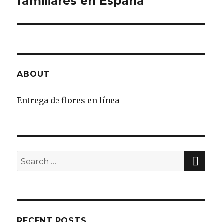
familiares en España
ABOUT
Entrega de flores en línea
SE
Search
for:
RECENT POSTS