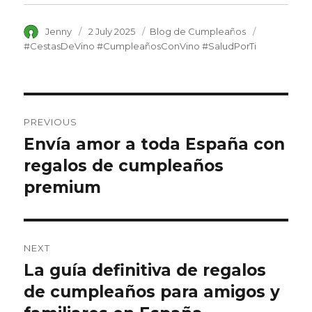
Author
Jenny
Posted
2 July 2025
Category
Blog de Cumpleaños
Tags
on
#CestasDeVino #CumpleañosConVino #SaludPorTi
Post
PREVIOUS
navigation
Envía amor a toda España con
Previous
regalos de cumpleaños
post:
premium
NEXT
La guía definitiva de regalos
Next
de cumpleaños para amigos y
post: