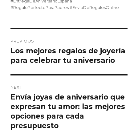
#EntregaDeAniversarioEspaña
#RegaloPerfectoParaPadres #EnvíoDeRegalosOnline
Post
PREVIOUS
navigation
Los mejores regalos de joyería
Previous
para celebrar tu aniversario
post:
NEXT
Envía joyas de aniversario que
Next
expresan tu amor: las mejores
post:
opciones para cada
presupuesto