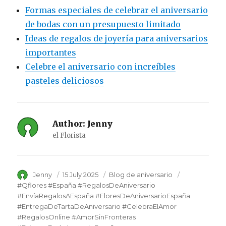
Formas especiales de celebrar el aniversario
de bodas con un presupuesto limitado
Ideas de regalos de joyería para aniversarios
importantes
Celebre el aniversario con increíbles
pasteles deliciosos
Author:
Jenny
el Florista
Author
Jenny
Posted
15 July 2025
Category
Blog de aniversario
Tags
on
#Qflores #España #RegalosDeAniversario
#EnvíaRegalosAEspaña #FloresDeAniversarioEspaña
#EntregaDeTartaDeAniversario #CelebraElAmor
#RegalosOnline #AmorSinFronteras