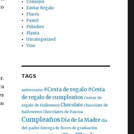
Consejos
co
Enviar Regalo
Flores
Pastel
Peluches
Planta
Uncategorized
Vino
TAGS
r.
ra
#Cesta de regalo
#Cesta
aniversario
es
de regalo de cumpleaños
Cestas de
su
Chocolate
chocolate de
regalo de Halloween
halloween
Chocolates de Pascua
Cumpleaños
Día de la Madre
dia
del padre
Entrega de flores de graduación