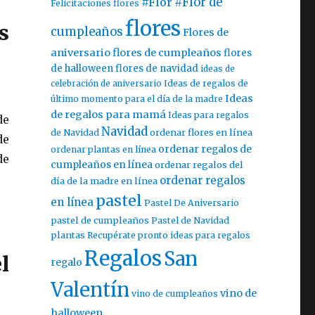
#Flor
#Flor de
Felicitaciones flores
flores
s
cumpleaños
Flores de
aniversario
flores de cumpleaños
flores
de halloween
flores de navidad
ideas de
celebración de aniversario
Ideas de regalos de
Ideas
último momento para el día de la madre
de regalos para mamá
Ideas para regalos
de
Navidad
ordenar flores en línea
de Navidad
de
ordenar regalos de
ordenar plantas en línea
de
cumpleaños en línea
ordenar regalos del
ordenar regalos
día de la madre en línea
pastel
en línea
Pastel De Aniversario
pastel de cumpleaños
Pastel de Navidad
plantas
Recupérate pronto ideas para regalos
Regalos
San
l
regalo
Valentín
vino de
vino de cumpleaños
halloween