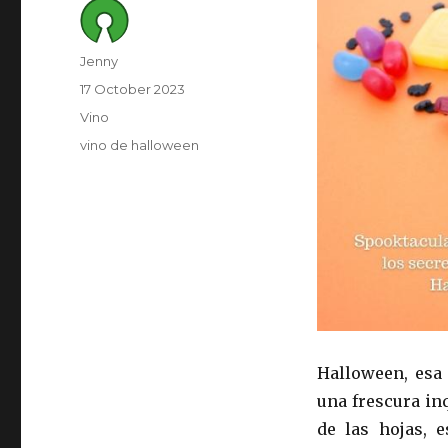
Author
Jenny
Posted
17 October 2023
on
Category
Vino
Tags
vino de halloween
Halloween, esa 
una frescura in
de las hojas, 