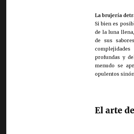
La brujería det
Si bien es posi
de la luna llen
de sus sabore
complejidades 
profundas y de
menudo se apr
opulentos sinó
El arte d