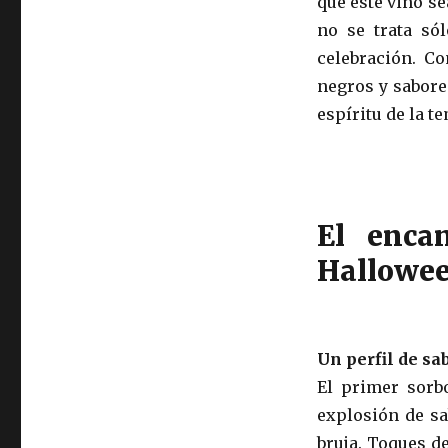
que este vino s
no se trata sól
celebración. Co
negros y sabores
espíritu de la t
El enca
Hallowe
Un perfil de sa
El primer sorb
explosión de sa
bruja. Toques d