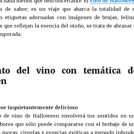
ea nada menos que desconcertante. El
vino de Hallowe
o de sabor; es un viaje que abarca la totalidad de 
n etiquetas adornadas con imágenes de brujas, felin
 que reflejan la esencia del otoño, se trata de abrazar 
emporada.
nto del vino con temática d
en
bor inquietantemente delicioso
o de vino de Halloween envolverá tus sentidos en u
bores que sólo puede compararse con el brebaje de u
e moras, ciruelas y especias exóticas a menudo infund