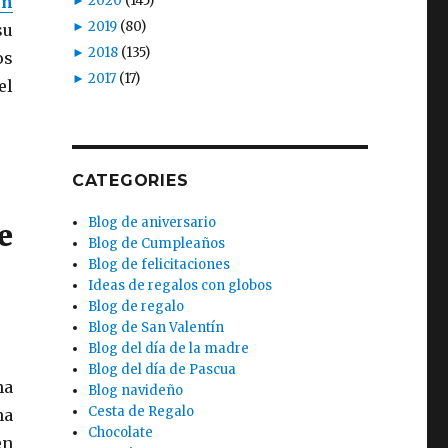
►
2020
(145)
en
►
2019
(80)
su
►
2018
(135)
os
►
2017
(17)
el
CATEGORIES
Blog de aniversario
e
Blog de Cumpleaños
Blog de felicitaciones
Ideas de regalos con globos
Blog de regalo
Blog de San Valentín
Blog del día de la madre
Blog del día de Pascua
na
Blog navideño
Cesta de Regalo
na
Chocolate
en