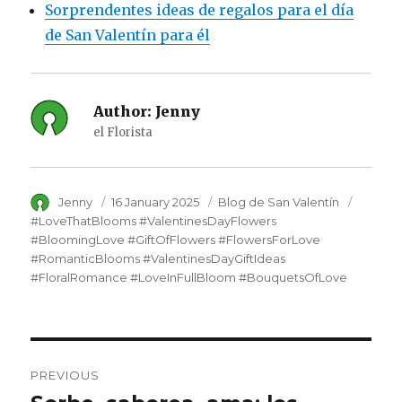
Sorprendentes ideas de regalos para el día
de San Valentín para él
Author:
Jenny
el Florista
Author
Jenny
Posted
16 January 2025
Category
Blog de San Valentín
Tags
on
#LoveThatBlooms #ValentinesDayFlowers
#BloomingLove #GiftOfFlowers #FlowersForLove
#RomanticBlooms #ValentinesDayGiftIdeas
#FloralRomance #LoveInFullBloom #BouquetsOfLove
Post
PREVIOUS
navigation