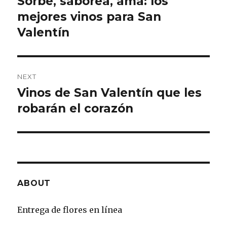
Sorbe, saborea, ama: los
Previous
mejores vinos para San
post:
Valentín
NEXT
Vinos de San Valentín que les
Next
robarán el corazón
post:
ABOUT
Entrega de flores en línea