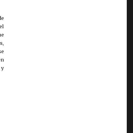
de
el
ue
s,
se
en
 y