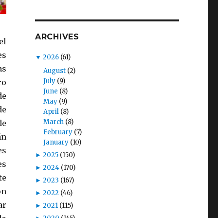
ARCHIVES
el
es
▼
2026
(61)
as
August
(2)
July
(9)
ro
June
(8)
de
May
(9)
de
April
(8)
March
(8)
de
February
(7)
án
January
(10)
es
►
2025
(150)
es
►
2024
(170)
te
►
2023
(167)
on
►
2022
(46)
ar
►
2021
(115)