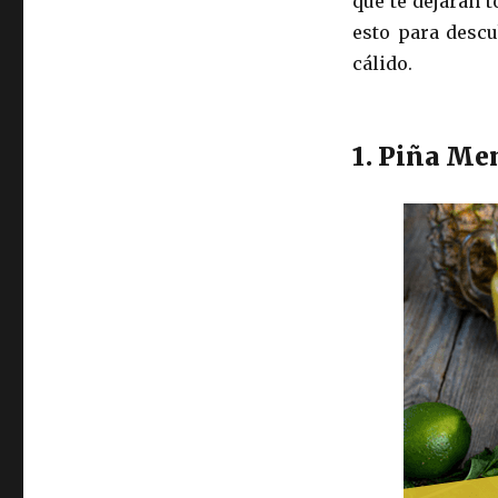
que te dejarán 
esto para descu
cálido.
1. Piña Me