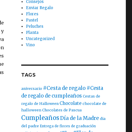
Consejos
Enviar Regalo
Flores
Pastel
de
Peluches
 y
Planta
Uncategorized
va
Vino
on
es
ue
as
TAGS
#Cesta de regalo
#Cesta
aniversario
de regalo de cumpleaños
Cestas de
Chocolate
chocolate de
regalo de Halloween
halloween
Chocolates de Pascua
Cumpleaños
Día de la Madre
dia
del padre
Entrega de flores de graduación