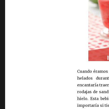
Cuando éramos n
helados duran
encantaría traer
rodajas de sand
hielo. Esta beb
importaría si t