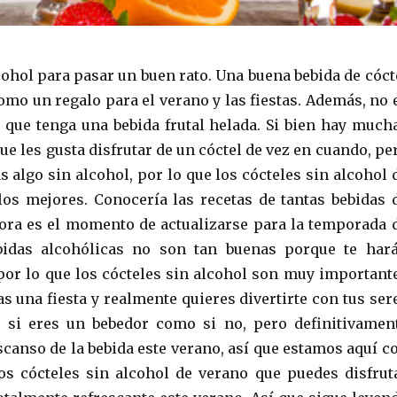
cohol para pasar un buen rato. Una buena bebida de cóct
omo un regalo para el verano y las fiestas. Además, no 
que tenga una bebida frutal helada. Si bien hay much
ue les gusta disfrutar de un cóctel de vez en cuando, pe
s algo sin alcohol, por lo que los cócteles sin alcohol 
os mejores. Conocería las recetas de tantas bebidas 
ora es el momento de actualizarse para la temporada 
bidas alcohólicas no son tan buenas porque te har
por lo que los cócteles sin alcohol son muy important
s una fiesta y realmente quieres divertirte con tus ser
o si eres un bebedor como si no, pero definitivamen
scanso de la bebida este verano, así que estamos aquí c
os cócteles sin alcohol de verano que puedes disfrut