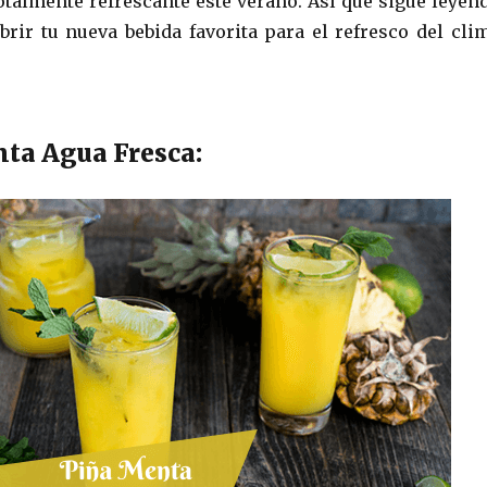
totalmente refrescante este verano. Así que sigue leyen
brir tu nueva bebida favorita para el refresco del cli
nta Agua Fresca: