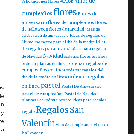
#Flor
#Flor de
Felicitaciones flores
flores
cumpleaños
Flores de
aniversario
flores de cumpleaños
flores
de halloween
flores de navidad
ideas de
celebración de aniversario
Ideas de regalos de
Ideas
último momento para el día de la madre
de regalos para mamá
Ideas para regalos
Navidad
ordenar flores en línea
de Navidad
ordenar regalos de
ordenar plantas en línea
cumpleaños en línea
ordenar regalos del
ordenar regalos
día de la madre en línea
pastel
en línea
Pastel De Aniversario
os
pastel de cumpleaños
Pastel de Navidad
le
plantas
Recupérate pronto ideas para regalos
on
Regalos
San
regalo
 y
Valentín
te
vino de
vino de cumpleaños
ra
halloween