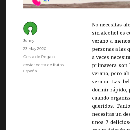
No necesitas al
sin alcohol es c
Author
Jenny
verano a menos 
Posted
23 May 2020
personas a las q
on
Category
Cesta de Regalo
a veces necesita
Tags
enviar cesta de frutas
primavera son l
España
verano, pero ah
verano. Las be
dormir rápido, 
cuando organiza
queridos. Tant
necesitas un de
unos 7 delicios