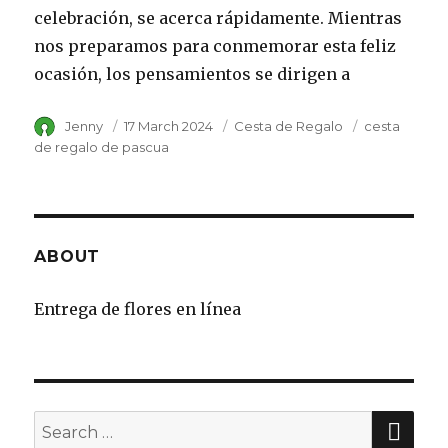
celebración, se acerca rápidamente. Mientras
nos preparamos para conmemorar esta feliz
ocasión, los pensamientos se dirigen a
Author
Jenny
Posted
17 March 2024
Category
Cesta de Regalo
Tags
cesta
on
de regalo de pascua
ABOUT
Entrega de flores en línea
SE
Search