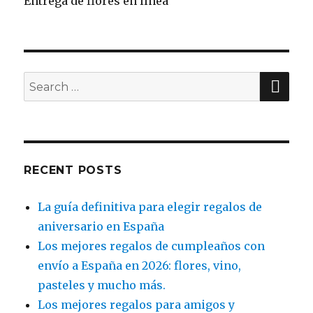
Entrega de flores en línea
SE
Search
for:
RECENT POSTS
La guía definitiva para elegir regalos de
aniversario en España
Los mejores regalos de cumpleaños con
envío a España en 2026: flores, vino,
pasteles y mucho más.
Los mejores regalos para amigos y