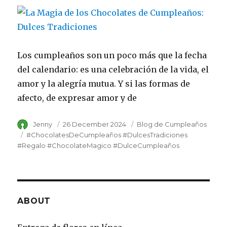
Los cumpleaños son un poco más que la fecha
del calendario: es una celebración de la vida, el
amor y la alegría mutua. Y si las formas de
afecto, de expresar amor y de
Author
Jenny
Posted
26 December 2024
Category
Blog de Cumpleaños
on
Tags
#ChocolatesDeCumpleaños #DulcesTradiciones
#Regalo #ChocolateMagico #DulceCumpleaños
ABOUT