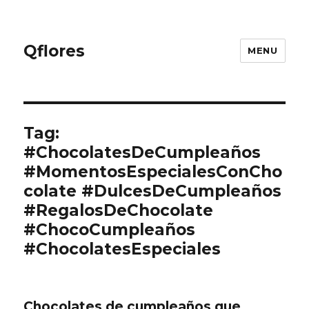
Qflores
MENU
Tag:
#ChocolatesDeCumpleaños
#MomentosEspecialesConCho
colate #DulcesDeCumpleaños
#RegalosDeChocolate
#ChocoCumpleaños
#ChocolatesEspeciales
Chocolates de cumpleaños que