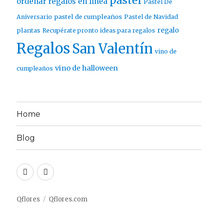
pastel
ordenar regalos en línea
Pastel De
pastel de cumpleaños
Aniversario
Pastel de Navidad
regalo
plantas
Recupérate pronto ideas para regalos
Regalos
San Valentín
vino de
vino de halloween
cumpleaños
Home
Blog
Twitter
Facebook
Qflores
Qflores.com