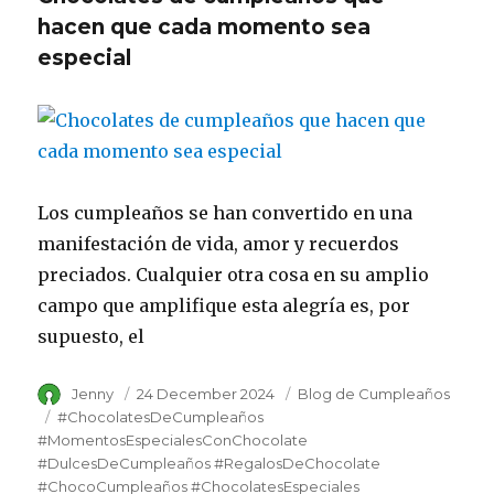
hacen que cada momento sea
especial
Los cumpleaños se han convertido en una
manifestación de vida, amor y recuerdos
preciados. Cualquier otra cosa en su amplio
campo que amplifique esta alegría es, por
supuesto, el
Author
Jenny
Posted
24 December 2024
Category
Blog de Cumpleaños
on
Tags
#ChocolatesDeCumpleaños
#MomentosEspecialesConChocolate
#DulcesDeCumpleaños #RegalosDeChocolate
#ChocoCumpleaños #ChocolatesEspeciales