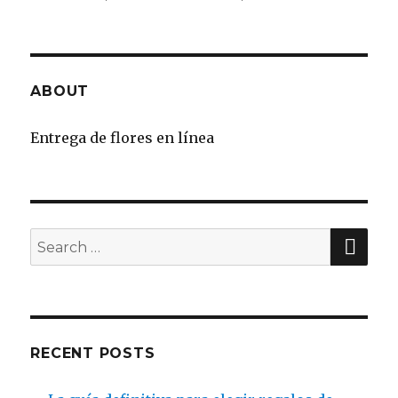
ABOUT
Entrega de flores en línea
SE
Search
for:
RECENT POSTS