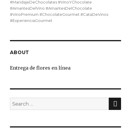
#MaridajeDeChocolates #VinoYChocolate
#AmantesDelVino #AmantesDelChocolate
#VinoPremium #ChocolateGourmet #CataDeVinos
#ExperienciaGourmet
ABOUT
Entrega de flores en línea
SE
Search
for: