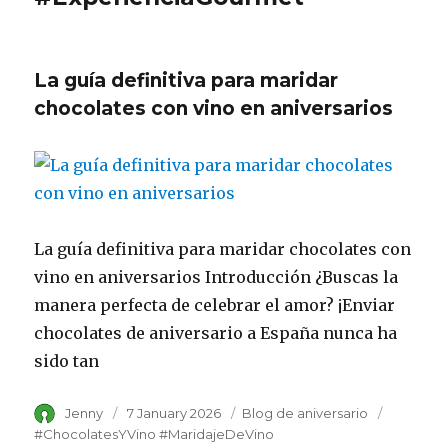
La guía definitiva para maridar
chocolates con vino en aniversarios
La guía definitiva para maridar chocolates con
vino en aniversarios Introducción ¿Buscas la
manera perfecta de celebrar el amor? ¡Enviar
chocolates de aniversario a España nunca ha
sido tan
Author
Jenny
Posted
7 January 2026
Category
Blog de aniversario
Tags
on
#ChocolatesYVino #MaridajeDeVino