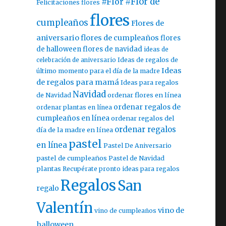
#Flor
#Flor de
Felicitaciones flores
flores
cumpleaños
Flores de
aniversario
flores de cumpleaños
flores
de halloween
flores de navidad
ideas de
celebración de aniversario
Ideas de regalos de
Ideas
último momento para el día de la madre
de regalos para mamá
Ideas para regalos
Navidad
ordenar flores en línea
de Navidad
ordenar regalos de
ordenar plantas en línea
cumpleaños en línea
ordenar regalos del
ordenar regalos
día de la madre en línea
pastel
en línea
Pastel De Aniversario
pastel de cumpleaños
Pastel de Navidad
plantas
Recupérate pronto ideas para regalos
Regalos
San
regalo
Valentín
vino de
vino de cumpleaños
halloween