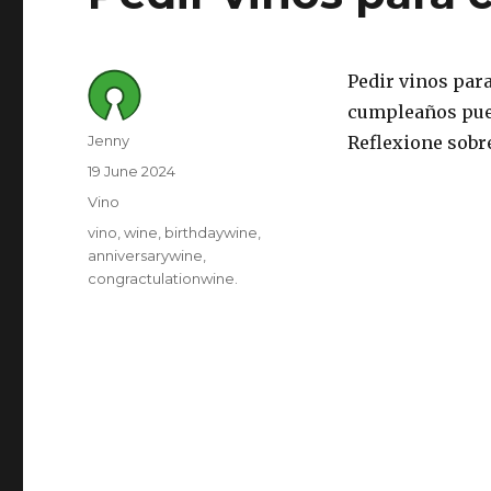
Pedir vinos par
cumpleaños pued
Author
Jenny
Reflexione sobr
Posted
19 June 2024
on
Category
Vino
Tags
vino
wine
birthdaywine
anniversarywine
congractulationwine.