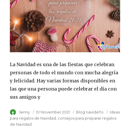
La Navidad es una de las fiestas que celebran
personas de todo el mundo con mucha alegría
y felicidad. Hay varias formas disponibles en
las que una persona puede celebrar el día con
sus amigos y
Author
Jenny
Posted
10 November 2021
Category
Blog navideño
Tags
Ideas
on
para regalos de Navidad
consejos para preparar regalos
de Navidad