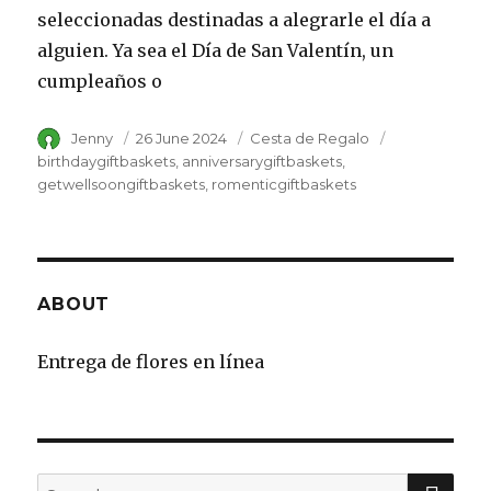
seleccionadas destinadas a alegrarle el día a
alguien. Ya sea el Día de San Valentín, un
cumpleaños o
Author
Jenny
Posted
26 June 2024
Category
Cesta de Regalo
Tags
on
birthdaygiftbaskets
anniversarygiftbaskets
getwellsoongiftbaskets
romenticgiftbaskets
ABOUT
Entrega de flores en línea
SE
Search