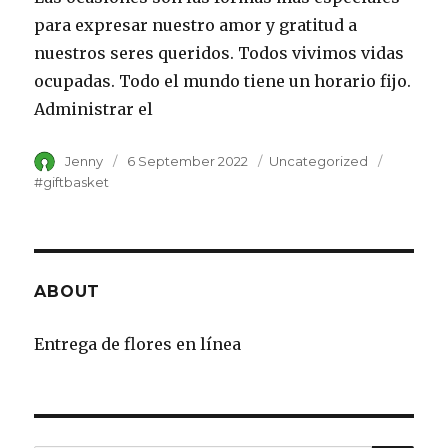
para expresar nuestro amor y gratitud a
nuestros seres queridos. Todos vivimos vidas
ocupadas. Todo el mundo tiene un horario fijo.
Administrar el
Author
Jenny
Posted
6 September 2022
Category
Uncategorized
Tags
on
#giftbasket
ABOUT
Entrega de flores en línea