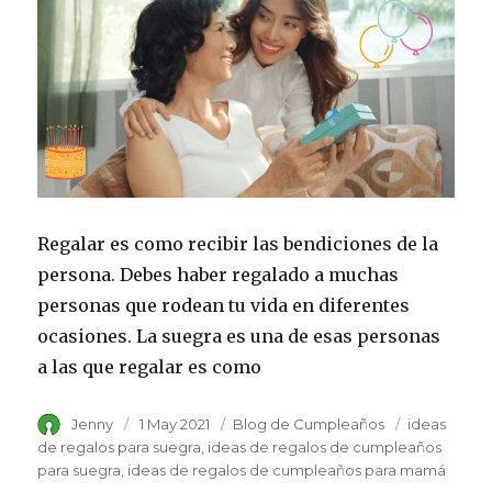
Regalar es como recibir las bendiciones de la
persona. Debes haber regalado a muchas
personas que rodean tu vida en diferentes
ocasiones. La suegra es una de esas personas
a las que regalar es como
Author
Jenny
Posted
1 May 2021
Category
Blog de Cumpleaños
Tags
ideas
on
de regalos para suegra
ideas de regalos de cumpleaños
para suegra
ideas de regalos de cumpleaños para mamá