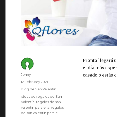
Pronto llegará u
el día más espe
Author
Jenny
casado o estás 
Posted
12 February 2021
on
Category
Blog de San Valentín
Tags
ideas de regalos de San
Valentín
regalos de san
valentin para ella
regalos
de san valentin para el