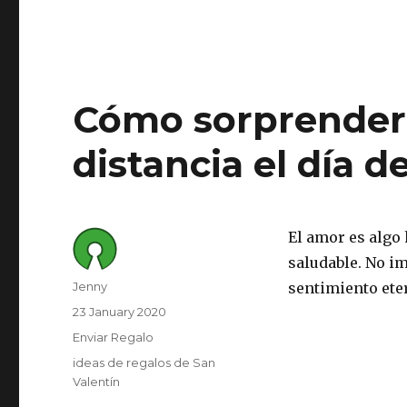
Cómo sorprender 
distancia el día d
El amor es algo
saludable. No im
Author
Jenny
sentimiento eter
Posted
23 January 2020
on
Category
Enviar Regalo
Tags
ideas de regalos de San
Valentín