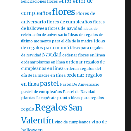
#Flor
#Flor de
Felicitaciones flores
flores
cumpleaños
Flores de
aniversario
flores de cumpleaños
flores
de halloween
flores de navidad
ideas de
celebración de aniversario
Ideas de regalos de
Ideas
último momento para el día de la madre
de regalos para mamá
Ideas para regalos
Navidad
ordenar flores en línea
de Navidad
ordenar regalos de
ordenar plantas en línea
cumpleaños en línea
ordenar regalos del
ordenar regalos
día de la madre en línea
pastel
en línea
Pastel De Aniversario
pastel de cumpleaños
Pastel de Navidad
plantas
Recupérate pronto ideas para regalos
Regalos
San
regalo
Valentín
vino de
vino de cumpleaños
halloween