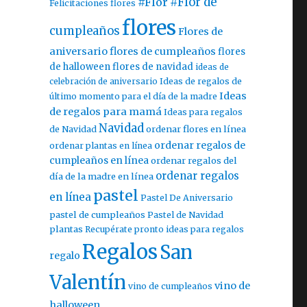
#Flor
#Flor de
Felicitaciones flores
flores
cumpleaños
Flores de
aniversario
flores de cumpleaños
flores
de halloween
flores de navidad
ideas de
celebración de aniversario
Ideas de regalos de
Ideas
último momento para el día de la madre
de regalos para mamá
Ideas para regalos
Navidad
ordenar flores en línea
de Navidad
ordenar regalos de
ordenar plantas en línea
cumpleaños en línea
ordenar regalos del
ordenar regalos
día de la madre en línea
pastel
en línea
Pastel De Aniversario
pastel de cumpleaños
Pastel de Navidad
plantas
Recupérate pronto ideas para regalos
Regalos
San
regalo
Valentín
vino de
vino de cumpleaños
halloween