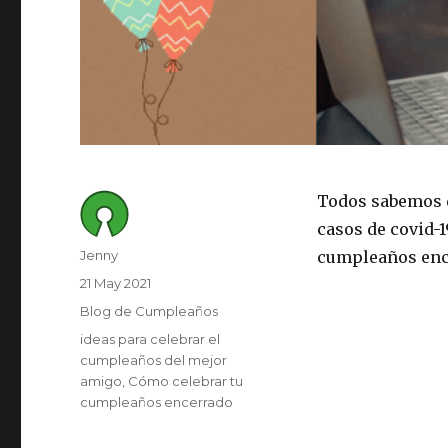
Todos sabemos q
casos de covid-
Author
Jenny
cumpleaños ence
Posted
21 May 2021
on
Category
Blog de Cumpleaños
Tags
ideas para celebrar el
cumpleaños del mejor
amigo
Cómo celebrar tu
cumpleaños encerrado