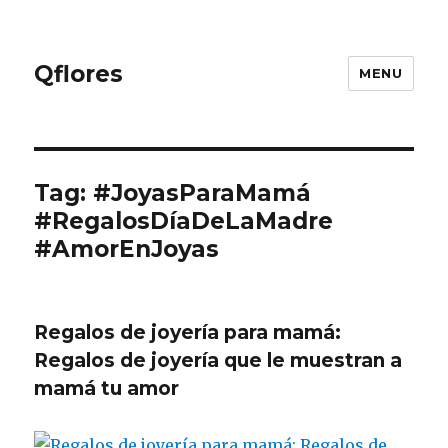
Qflores
MENU
Tag: #JoyasParaMamá
#RegalosDíaDeLaMadre
#AmorEnJoyas
Regalos de joyería para mamá:
Regalos de joyería que le muestran a
mamá tu amor