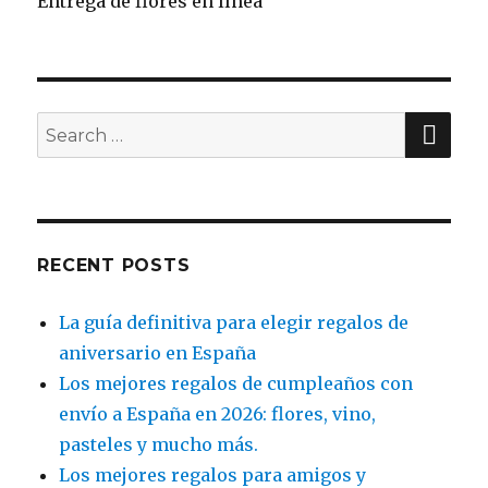
Entrega de flores en línea
SE
Search
for:
RECENT POSTS
La guía definitiva para elegir regalos de
aniversario en España
Los mejores regalos de cumpleaños con
envío a España en 2026: flores, vino,
pasteles y mucho más.
Los mejores regalos para amigos y