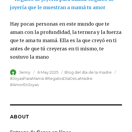
Hay pocas personas en este mundo que te
aman con la profundidad, la ternura y la fuerza
que te ama tu mamá. Ella es la que creyó en ti
antes de que tú creyeras en ti mismo, te
sostuvo la mano
Author
Jenny
Posted
6 May 2025
Category
Blog del día de la madre
Tags
on
#JoyasParaMamá #RegalosDíaDeLaMadre
#AmorEnJoyas
ABOUT