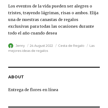
Los eventos de la vida pueden ser alegres o
tristes, trayendo lágrimas, risas o ambos. Elija
una de nuestras canastas de regalos
exclusivas para todas las ocasiones durante
todo el año cuando desea
Author
Jenny
Posted
24 August 2022
Category
Cesta de Regalo
Tags
Las
on
mejores ideas de regalos
ABOUT
Entrega de flores en línea