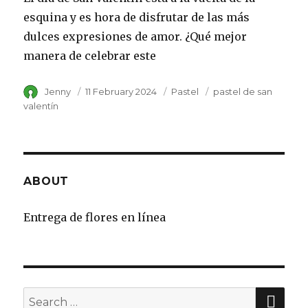
esquina y es hora de disfrutar de las más
dulces expresiones de amor. ¿Qué mejor
manera de celebrar este
Author
Jenny
Posted
11 February 2024
Category
Pastel
Tags
pastel de san
on
valentín
ABOUT
Entrega de flores en línea
SE
Search