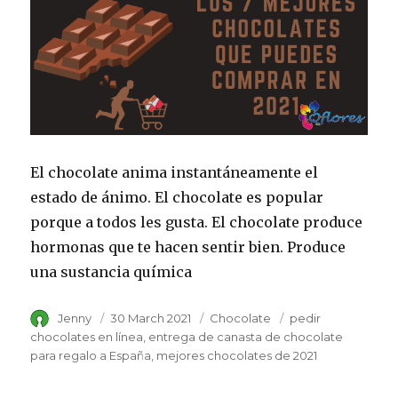
El chocolate anima instantáneamente el
estado de ánimo. El chocolate es popular
porque a todos les gusta. El chocolate produce
hormonas que te hacen sentir bien. Produce
una sustancia química
Author
Jenny
Posted
30 March 2021
Category
Chocolate
Tags
pedir
on
chocolates en línea
entrega de canasta de chocolate
para regalo a España
mejores chocolates de 2021