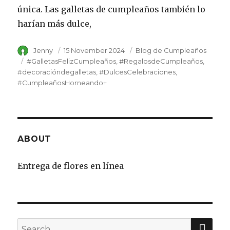
única. Las galletas de cumpleaños también lo
harían más dulce,
Author
Jenny
Posted
15 November 2024
Category
Blog de Cumpleaños
on
Tags
#GalletasFelizCumpleaños
#RegalosdeCumpleaños
#decoracióndegalletas
#DulcesCelebraciones
#CumpleañosHorneando+
ABOUT
Entrega de flores en línea
SE
Search