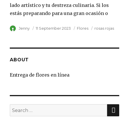
lado artístico y tu destreza culinaria. Si los
estás preparando para una gran ocasión o
Author
Jenny
Posted
11 September 2023
Category
Flores
Tags
rosas rojas
on
ABOUT
Entrega de flores en línea
SE
Search
for: