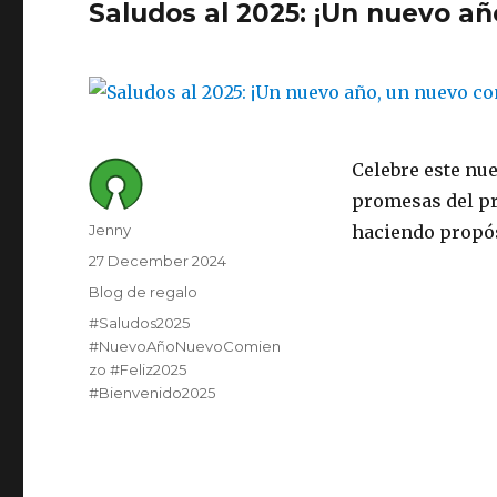
Saludos al 2025: ¡Un nuevo a
Celebre este nu
promesas del pr
Author
Jenny
haciendo propós
Posted
27 December 2024
on
Category
Blog de regalo
Tags
#Saludos2025
#NuevoAñoNuevoComien
zo #Feliz2025
#Bienvenido2025