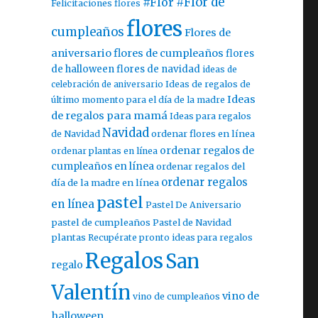
#Flor
#Flor de
Felicitaciones flores
flores
cumpleaños
Flores de
aniversario
flores de cumpleaños
flores
de halloween
flores de navidad
ideas de
celebración de aniversario
Ideas de regalos de
Ideas
último momento para el día de la madre
de regalos para mamá
Ideas para regalos
Navidad
ordenar flores en línea
de Navidad
ordenar regalos de
ordenar plantas en línea
cumpleaños en línea
ordenar regalos del
ordenar regalos
día de la madre en línea
pastel
en línea
Pastel De Aniversario
pastel de cumpleaños
Pastel de Navidad
plantas
Recupérate pronto ideas para regalos
Regalos
San
regalo
Valentín
vino de
vino de cumpleaños
halloween