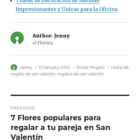
7 Ideas de Decoración de Navidad
Impresionantes y Unicas para la Oficina
Author:
Jenny
el Florista
Author
Jenny
Posted
13 January 2020
Category
Enviar Regalo
Tags
cesta de
on
regalo de san valentín
regalos de san valentín
Post
PREVIOUS
navigation
7 Flores populares para
Previous
regalar a tu pareja en San
post:
Valentín