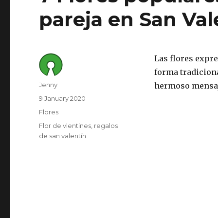
pareja en San Val
Las flores expr
forma tradicion
Author
Jenny
hermoso mensaj
Posted
9 January 2020
on
Category
Flores
Tags
Flor de vlentines
regalos
de san valentín