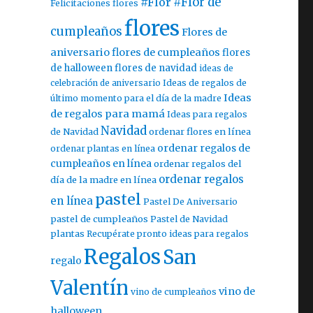
#Flor
#Flor de
Felicitaciones flores
flores
cumpleaños
Flores de
aniversario
flores de cumpleaños
flores
de halloween
flores de navidad
ideas de
celebración de aniversario
Ideas de regalos de
Ideas
último momento para el día de la madre
de regalos para mamá
Ideas para regalos
Navidad
ordenar flores en línea
de Navidad
ordenar regalos de
ordenar plantas en línea
cumpleaños en línea
ordenar regalos del
ordenar regalos
día de la madre en línea
pastel
en línea
Pastel De Aniversario
pastel de cumpleaños
Pastel de Navidad
plantas
Recupérate pronto ideas para regalos
Regalos
San
regalo
Valentín
vino de
vino de cumpleaños
halloween