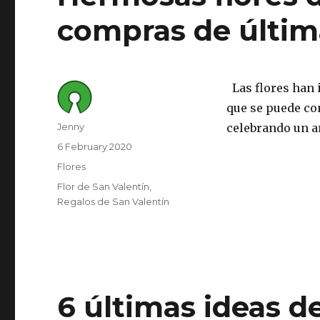
compras de últim
Las flores han 
que se puede com
Author
Jenny
celebrando un a
Posted
6 February 2020
on
Category
Flores
Tags
Flor de San Valentín
Regalos de San Valentín
6 últimas ideas d