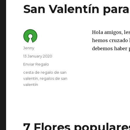
San Valentín para
Hola amigos, le
hemos cruzado l
Author
Jenny
debemos haber p
Posted
13 January 2020
on
Category
Enviar Regalo
Tags
cesta de regalo de san
valentín
regalos de san
valentín
7 Flores populare