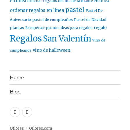
en línea
ordenar regalos del día de la madre en línea
pastel
ordenar regalos en línea
Pastel De
pastel de cumpleaños
Aniversario
Pastel de Navidad
regalo
plantas
Recupérate pronto ideas para regalos
Regalos
San Valentín
vino de
vino de halloween
cumpleaños
Home
Blog
Twitter
Facebook
Qflores
Qflores.com