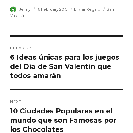
Author
Jenny
Posted
6 February 2019
Category
Enviar Regalo
Tags
San
on
Valentín
Post
PREVIOUS
navigation
6 Ideas únicas para los juegos
Previous
del Día de San Valentín que
post:
todos amarán
NEXT
10 Ciudades Populares en el
Next
mundo que son Famosas por
post:
los Chocolates