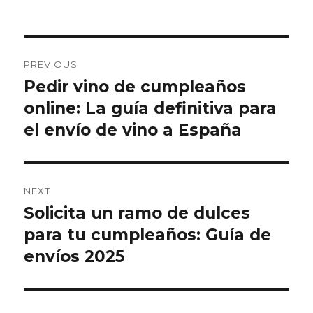
Post
PREVIOUS
navigation
Pedir vino de cumpleaños
Previous
online: La guía definitiva para
post:
el envío de vino a España
NEXT
Solicita un ramo de dulces
Next
para tu cumpleaños: Guía de
post:
envíos 2025