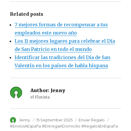
Related posts
7 mejores formas de recompensar a tus
empleados este nuevo año
Los 11 mejores lugares para celebrar el Día
de San Patricio en todo el mundo
Identificar las tradiciones del Día de San
Valentín en los países de habla hispana
Author:
Jenny
el Florista
Author
Jenny
Posted
15 September 2025
Category
Enviar Regalo
Tags
on
#EnvíosAEspaña #EntregaADomicilio #RegalosEnEspaña