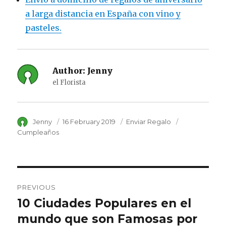
a larga distancia en España con vino y
pasteles.
Author:
Jenny
el Florista
Author
Jenny
Posted
16 February 2019
Category
Enviar Regalo
Tags
on
Cumpleaños
Post
PREVIOUS
navigation
10 Ciudades Populares en el
Previous
mundo que son Famosas por
post: