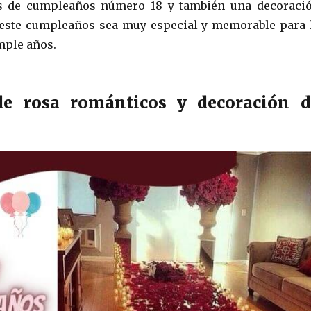
s de cumpleaños número 18 y también una decoraci
 este cumpleaños sea muy especial y memorable para 
mple años.
 de rosa románticos y decoración d