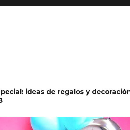
pecial: ideas de regalos y decoració
8