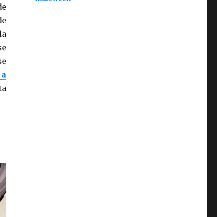
de
de
la
se
se
 a
ta