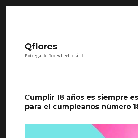
Qflores
Entrega de flores hecha fácil
Cumplir 18 años es siempre es
para el cumpleaños número 1