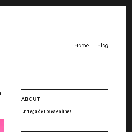
Home
Blog
n
ABOUT
Entrega de flores en línea