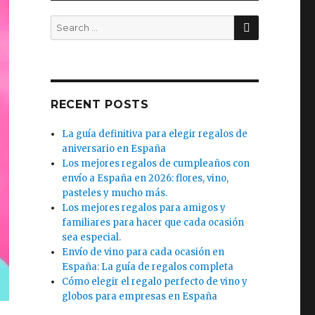
SEARCH
Search
for:
RECENT POSTS
La guía definitiva para elegir regalos de
aniversario en España
Los mejores regalos de cumpleaños con
envío a España en 2026: flores, vino,
pasteles y mucho más.
Los mejores regalos para amigos y
familiares para hacer que cada ocasión
sea especial.
Envío de vino para cada ocasión en
España: La guía de regalos completa
Cómo elegir el regalo perfecto de vino y
globos para empresas en España