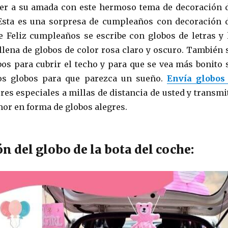
er a su amada con este hermoso tema de decoración 
 Esta es una sorpresa de cumpleaños con decoración 
e Feliz cumpleaños se escribe con globos de letras y 
 llena de globos de color rosa claro y oscuro. También 
os para cubrir el techo y para que se vea más bonito 
los globos para que parezca un sueño.
Envía globos
res especiales a millas de distancia de usted y transmi
mor en forma de globos alegres.
n del globo de la bota del coche: