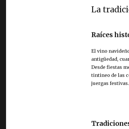
La tradic
Raíces hist
El vino navideño
antigüedad, cuan
Desde fiestas m
tintineo de las
juergas festivas.
Tradicione