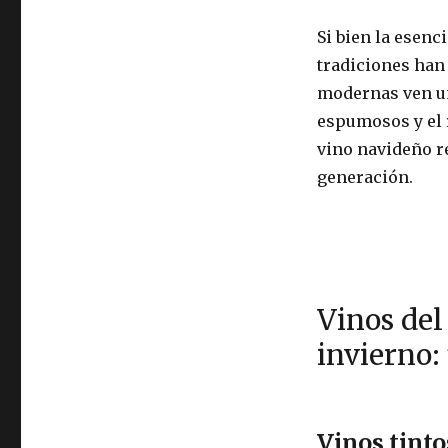
Si bien la esenc
tradiciones han 
modernas ven un
espumosos y el r
vino navideño re
generación.
Vinos del
invierno:
Vinos tinto