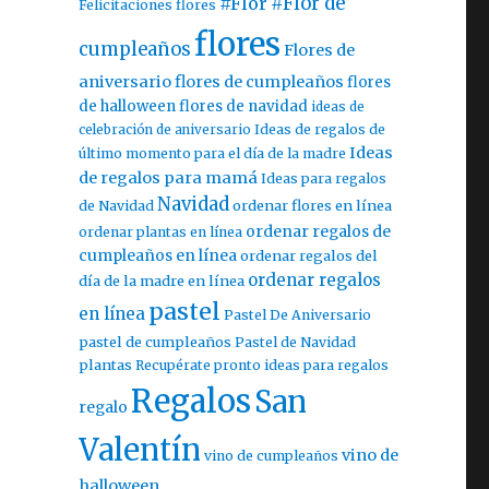
#Flor
#Flor de
Felicitaciones flores
flores
cumpleaños
Flores de
aniversario
flores de cumpleaños
flores
de halloween
flores de navidad
ideas de
celebración de aniversario
Ideas de regalos de
Ideas
último momento para el día de la madre
de regalos para mamá
Ideas para regalos
Navidad
ordenar flores en línea
de Navidad
ordenar regalos de
ordenar plantas en línea
cumpleaños en línea
ordenar regalos del
ordenar regalos
día de la madre en línea
pastel
en línea
Pastel De Aniversario
pastel de cumpleaños
Pastel de Navidad
plantas
Recupérate pronto ideas para regalos
Regalos
San
regalo
Valentín
vino de
vino de cumpleaños
halloween