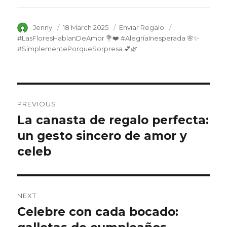
Author
Jenny
Posted
18 March 2025
Category
Enviar Regalo
Tags
on
#LasFloresHablanDeAmor 💐❤️ #AlegríaInesperada 🌸✨
#SimplementePorqueSorpresa 💕🌿
Post
PREVIOUS
navigation
La canasta de regalo perfecta:
Previous
un gesto sincero de amor y
post:
celeb
NEXT
Celebre con cada bocado:
Next
post: