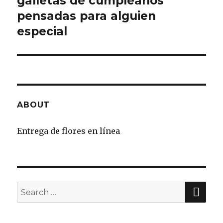
galletas de cumpleaños
pensadas para alguien
especial
ABOUT
Entrega de flores en línea
SE
Search
for: