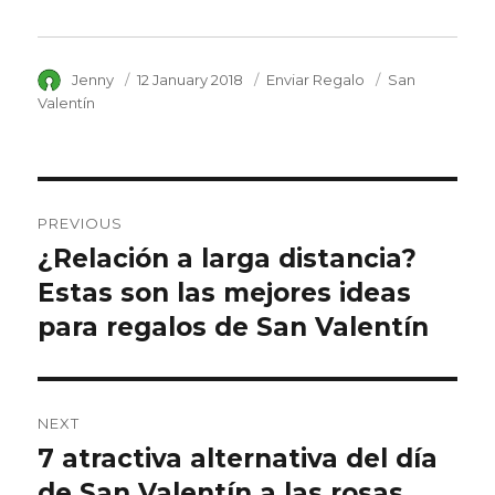
Author
Jenny
Posted
12 January 2018
Category
Enviar Regalo
Tags
San
on
Valentín
Post
PREVIOUS
navigation
¿Relación a larga distancia?
Previous
Estas son las mejores ideas
post:
para regalos de San Valentín
NEXT
7 atractiva alternativa del día
Next
de San Valentín a las rosas
post: