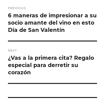
Post
PREVIOUS
navigation
6 maneras de impresionar a su
Previous
socio amante del vino en esto
post:
Día de San Valentín
NEXT
¿Vas a la primera cita? Regalo
Next
especial para derretir su
post:
corazón