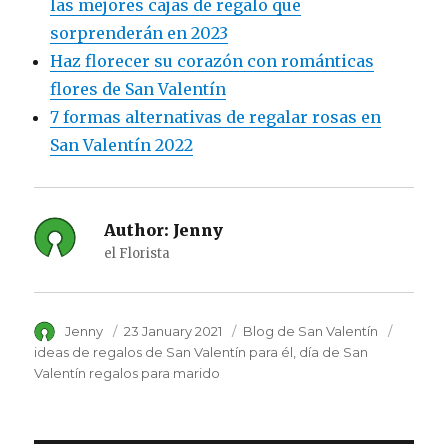
las mejores cajas de regalo que
sorprenderán en 2023
Haz florecer su corazón con románticas
flores de San Valentín
7 formas alternativas de regalar rosas en
San Valentín 2022
Author:
Jenny
el Florista
Author
Jenny
Posted
23 January 2021
Category
Blog de San Valentín
Tags
on
ideas de regalos de San Valentín para él
día de San
Valentín regalos para marido