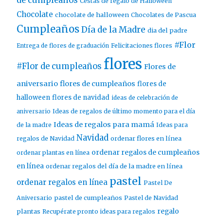
de cumpleaños
Cestas de regalo de Halloween
Chocolate
chocolate de halloween
Chocolates de Pascua
Cumpleaños
Día de la Madre
dia del padre
#Flor
Entrega de flores de graduación
Felicitaciones flores
flores
#Flor de cumpleaños
Flores de
aniversario
flores de cumpleaños
flores de
halloween
flores de navidad
ideas de celebración de
aniversario
Ideas de regalos de último momento para el día
Ideas de regalos para mamá
de la madre
Ideas para
Navidad
ordenar flores en línea
regalos de Navidad
ordenar regalos de cumpleaños
ordenar plantas en línea
en línea
ordenar regalos del día de la madre en línea
pastel
ordenar regalos en línea
Pastel De
pastel de cumpleaños
Aniversario
Pastel de Navidad
regalo
plantas
Recupérate pronto ideas para regalos