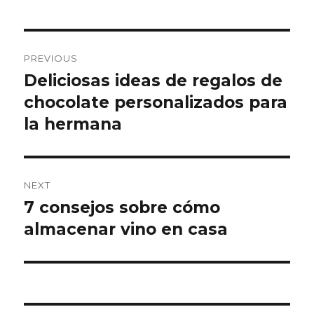
Post
PREVIOUS
navigation
Deliciosas ideas de regalos de
Previous
chocolate personalizados para
post:
la hermana
NEXT
7 consejos sobre cómo
Next
almacenar vino en casa
post: