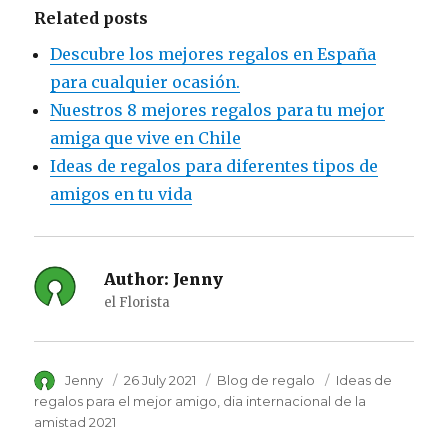
Related posts
Descubre los mejores regalos en España
para cualquier ocasión.
Nuestros 8 mejores regalos para tu mejor
amiga que vive en Chile
Ideas de regalos para diferentes tipos de
amigos en tu vida
Author:
Jenny
el Florista
Author
Jenny
Posted
26 July 2021
Category
Blog de regalo
Tags
Ideas de
on
regalos para el mejor amigo
dia internacional de la
amistad 2021