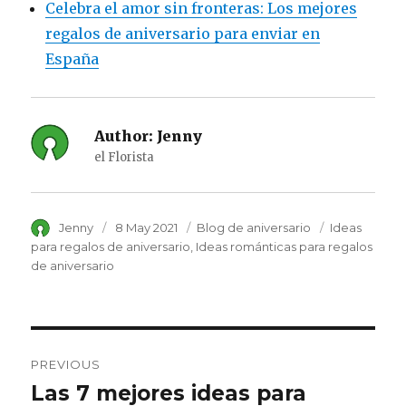
Celebra el amor sin fronteras: Los mejores
regalos de aniversario para enviar en
España
Author:
Jenny
el Florista
Author
Jenny
Posted
8 May 2021
Category
Blog de aniversario
Tags
Ideas
on
para regalos de aniversario
Ideas románticas para regalos
de aniversario
Post
PREVIOUS
navigation
Las 7 mejores ideas para
Previous