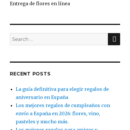
Entrega de flores en línea
SE
Search
for:
RECENT POSTS
La guía definitiva para elegir regalos de
aniversario en España
Los mejores regalos de cumpleaños con
envío a España en 2026: flores, vino,
pasteles y mucho más.
Los mejores regalos para amigos y