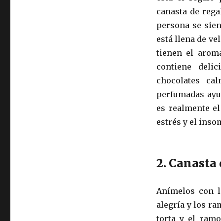
canasta de rega
persona se sie
está llena de ve
tienen el aroma
contiene deli
chocolates ca
perfumadas ayud
es realmente el
estrés y el inso
2. Canasta 
Anímelos con l
alegría y los r
torta y el ram