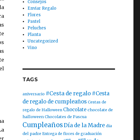
Consejos
la
Enviar Regalo
Flores
ra
Pastel
as
Peluches
te
Planta
Uncategorized
os
Vino
as
te
el
TAGS
#Cesta de regalo
#Cesta
aniversario
de regalo de cumpleaños
Cestas de
Chocolate
chocolate de
regalo de Halloween
halloween
Chocolates de Pascua
ha
Cumpleaños
Día de la Madre
dia
La
del padre
Entrega de flores de graduación
er