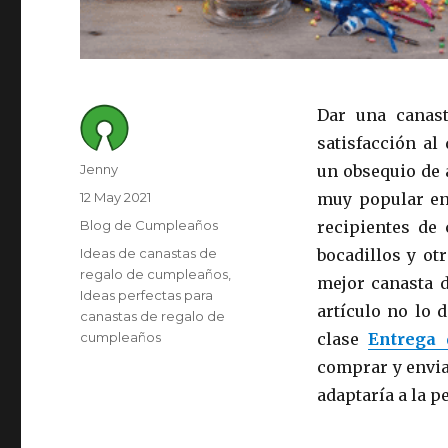
Dar una canast
satisfacción al
Author
Jenny
un obsequio de 
Posted
12 May 2021
muy popular en 
on
Category
Blog de Cumpleaños
recipientes de 
Tags
Ideas de canastas de
bocadillos y ot
regalo de cumpleaños
mejor canasta d
Ideas perfectas para
artículo no lo 
canastas de regalo de
cumpleaños
clase
Entrega 
comprar y envia
adaptaría a la p