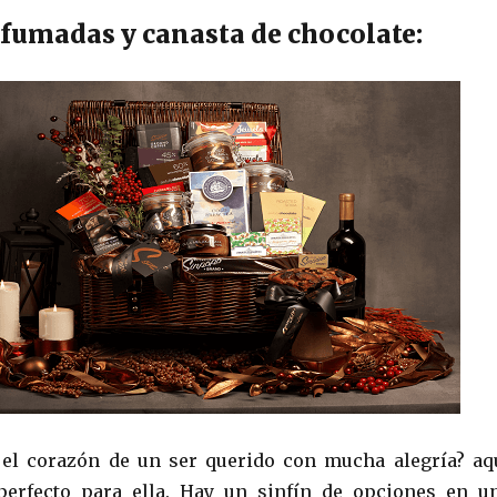
rfumadas y canasta de chocolate:
 el corazón de un ser querido con mucha alegría? aq
 perfecto para ella. Hay un sinfín de opciones en u