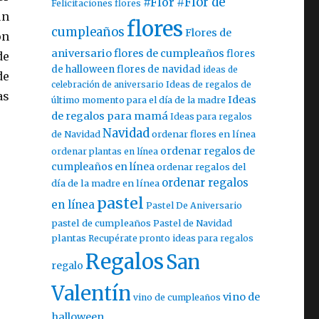
#Flor
#Flor de
Felicitaciones flores
un
flores
cumpleaños
Flores de
on
aniversario
flores de cumpleaños
flores
de
de halloween
flores de navidad
ideas de
de
celebración de aniversario
Ideas de regalos de
as
Ideas
último momento para el día de la madre
de regalos para mamá
Ideas para regalos
Navidad
ordenar flores en línea
de Navidad
ordenar regalos de
ordenar plantas en línea
cumpleaños en línea
ordenar regalos del
ordenar regalos
día de la madre en línea
pastel
en línea
Pastel De Aniversario
pastel de cumpleaños
Pastel de Navidad
plantas
Recupérate pronto ideas para regalos
Regalos
San
regalo
Valentín
vino de
vino de cumpleaños
halloween