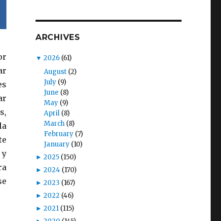
ARCHIVES
or
▼
2026
(61)
ar
August
(2)
July
(9)
es
June
(8)
ar
May
(9)
s,
April
(8)
March
(8)
la
February
(7)
te
January
(10)
 y
►
2025
(150)
ra
►
2024
(170)
se
►
2023
(167)
►
2022
(46)
►
2021
(115)