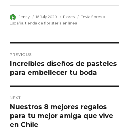
Author
Jenny
Posted
16 July 2020
Category
Flores
Tags
Envía flores a
on
España
tienda de floristería en línea
Post
PREVIOUS
navigation
Increíbles diseños de pasteles
Previous
para embellecer tu boda
post:
NEXT
Nuestros 8 mejores regalos
Next
para tu mejor amiga que vive
post:
en Chile