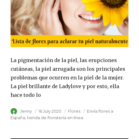
La pigmentación de la piel, las erupciones
cutáneas, la piel arrugada son los principales
problemas que ocurren en la piel de la mujer.
La piel brillante de Ladylove y por esto, ella
hace todo lo
Author
Jenny
Posted
16 July 2020
Category
Flores
Tags
Envía flores a
on
España
tienda de floristería en línea