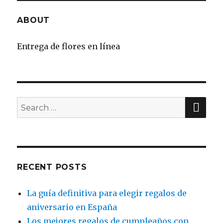
ABOUT
Entrega de flores en línea
SE
Search
for:
RECENT POSTS
La guía definitiva para elegir regalos de
aniversario en España
Los mejores regalos de cumpleaños con