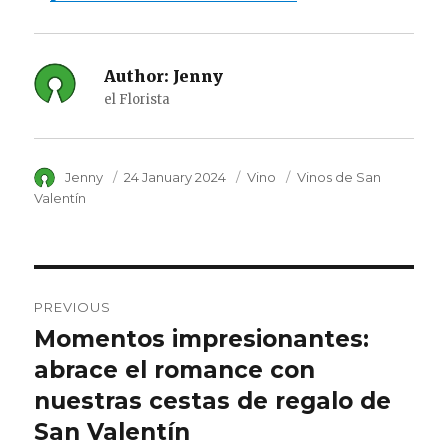
Author:
Jenny
el Florista
Author
Jenny
Posted
24 January 2024
Category
Vino
Tags
Vinos de San
on
Valentín
Post
PREVIOUS
navigation
Momentos impresionantes:
Previous
abrace el romance con
post:
nuestras cestas de regalo de
San Valentín