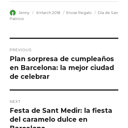
Author
Jenny
Posted
6 March 2018
Category
Enviar Regalo
Tags
Día de San
on
Patricio
Post
PREVIOUS
navigation
Plan sorpresa de cumpleaños
Previous
en Barcelona: la mejor ciudad
post:
de celebrar
NEXT
Festa de Sant Medir: la fiesta
Next
del caramelo dulce en
post: