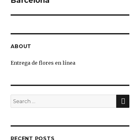
Barcelona
ABOUT
Entrega de flores en línea
SE
Search
for:
RECENT POSTS