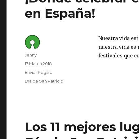
en España!
Nuestra vida es
nuestra vida es
Author
Jenny
festivales que cr
Posted
17 March 2018
on
Category
Enviar Regalo
Tags
Día de San Patricio
Los 11 mejores lug