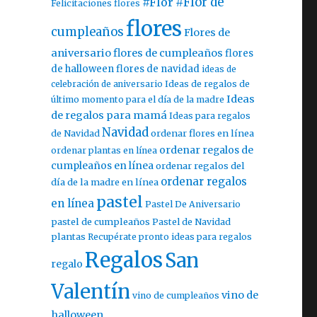
#Flor
#Flor de
Felicitaciones flores
flores
cumpleaños
Flores de
aniversario
flores de cumpleaños
flores
de halloween
flores de navidad
ideas de
celebración de aniversario
Ideas de regalos de
Ideas
último momento para el día de la madre
de regalos para mamá
Ideas para regalos
Navidad
ordenar flores en línea
de Navidad
ordenar regalos de
ordenar plantas en línea
cumpleaños en línea
ordenar regalos del
ordenar regalos
día de la madre en línea
pastel
en línea
Pastel De Aniversario
pastel de cumpleaños
Pastel de Navidad
plantas
Recupérate pronto ideas para regalos
Regalos
San
regalo
Valentín
vino de
vino de cumpleaños
halloween