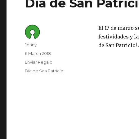
Día de San Patric
El 17 de marzo s
festividades y l
Author
Jenny
de San Patricio!
Posted
6 March 2018
on
Category
Enviar Regalo
Tags
Día de San Patricio