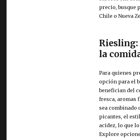
precio, busque 
Chile o Nueva Z
Riesling:
la comid
Para quienes pre
opción para el 
benefician del c
fresca, aromas f
sea combinado c
picantes, el est
acidez, lo que l
Explore opcione