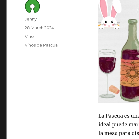
Author
Jenny
Posted
28 March 2024
on
Category
Vino
Tags
Vinos de Pascua
La Pascua es un
ideal puede mar
la mesa para di