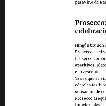
para
Vino de Pa
Prosecco:
celebrac
Ningún brunch de
Prosecco es el v
Prosecco combin
aperitivos, plat
efervescentes, s
Ya sea que se s
cócteles festiv
sensación de ce
Prosecco asequib
inmejorables.