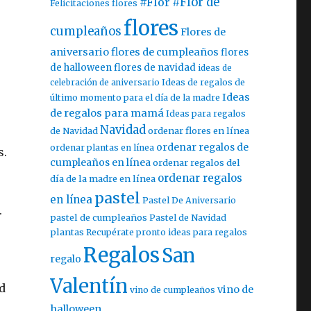
#Flor
#Flor de
Felicitaciones flores
flores
cumpleaños
Flores de
aniversario
flores de cumpleaños
flores
de halloween
flores de navidad
ideas de
celebración de aniversario
Ideas de regalos de
Ideas
último momento para el día de la madre
de regalos para mamá
Ideas para regalos
Navidad
ordenar flores en línea
de Navidad
ordenar regalos de
ordenar plantas en línea
s.
cumpleaños en línea
ordenar regalos del
ordenar regalos
día de la madre en línea
pastel
en línea
Pastel De Aniversario
.
pastel de cumpleaños
Pastel de Navidad
plantas
Recupérate pronto ideas para regalos
Regalos
San
regalo
Valentín
d
vino de
vino de cumpleaños
halloween