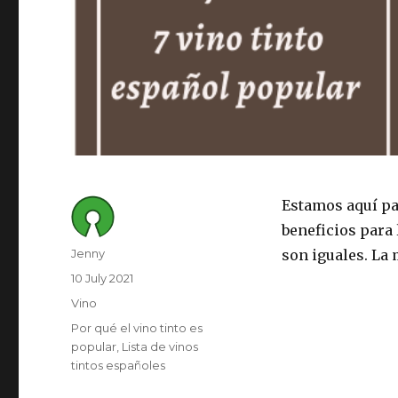
Estamos aquí par
beneficios para 
Author
Jenny
son iguales. La
Posted
10 July 2021
on
Category
Vino
Tags
Por qué el vino tinto es
popular
Lista de vinos
tintos españoles