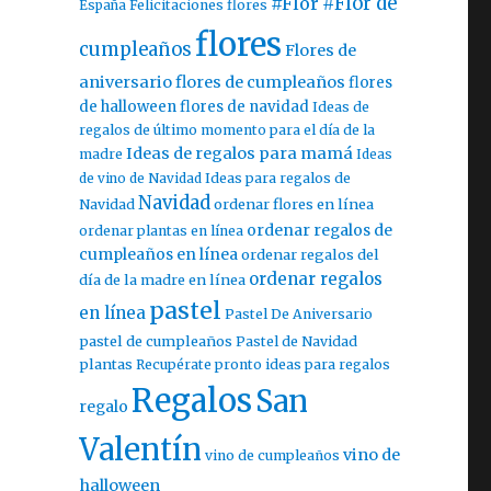
#Flor
#Flor de
España
Felicitaciones flores
flores
cumpleaños
Flores de
aniversario
flores de cumpleaños
flores
de halloween
flores de navidad
Ideas de
regalos de último momento para el día de la
Ideas de regalos para mamá
madre
Ideas
de vino de Navidad
Ideas para regalos de
Navidad
ordenar flores en línea
Navidad
ordenar regalos de
ordenar plantas en línea
cumpleaños en línea
ordenar regalos del
ordenar regalos
día de la madre en línea
pastel
en línea
Pastel De Aniversario
pastel de cumpleaños
Pastel de Navidad
plantas
Recupérate pronto ideas para regalos
Regalos
San
regalo
Valentín
vino de
vino de cumpleaños
halloween