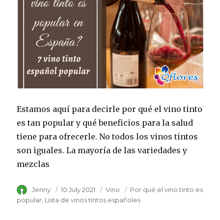
Estamos aquí para decirle por qué el vino tinto
es tan popular y qué beneficios para la salud
tiene para ofrecerle. No todos los vinos tintos
son iguales. La mayoría de las variedades y
mezclas
Author
Jenny
Posted
10 July 2021
Category
Vino
Tags
Por qué el vino tinto es
on
popular
Lista de vinos tintos españoles