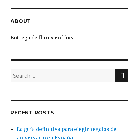
ABOUT
Entrega de flores en línea
SE
Search
for:
RECENT POSTS
La guía definitiva para elegir regalos de
aniversario en España