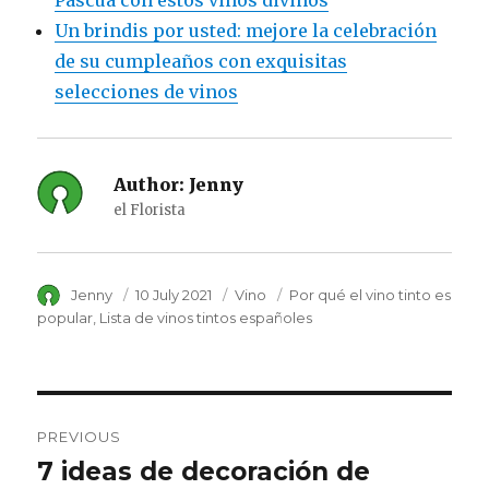
Pascua con estos vinos divinos
Un brindis por usted: mejore la celebración
de su cumpleaños con exquisitas
selecciones de vinos
Author:
Jenny
el Florista
Author
Jenny
Posted
10 July 2021
Category
Vino
Tags
Por qué el vino tinto es
on
popular
Lista de vinos tintos españoles
Post
PREVIOUS
navigation
7 ideas de decoración de
Previous