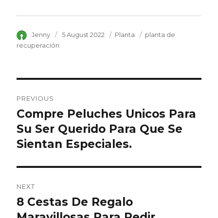
Author
Jenny
Posted
5 August 2022
Category
Planta
Tags
planta de
on
recuperación
Post
PREVIOUS
navigation
Compre Peluches Unicos Para
Previous
Su Ser Querido Para Que Se
post:
Sientan Especiales.
NEXT
8 Cestas De Regalo
Next
Maravillosas Para Pedir
post: